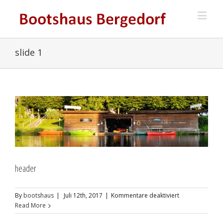
slide 1
header
für
By
bootshaus
|
Juli 12th, 2017
|
Kommentare deaktiviert
header
Read More